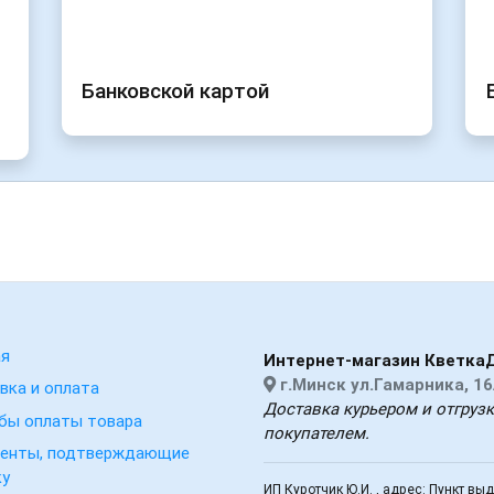
Банковской картой
ая
Интернет-магазин Кветка
г.Минск ул.Гамарника, 1
вка и оплата
Доставка курьером и отгруз
бы оплаты товара
покупателем.
енты, подтверждающие
ку
ИП Куротчик Ю.И. , адрес: Пункт вы