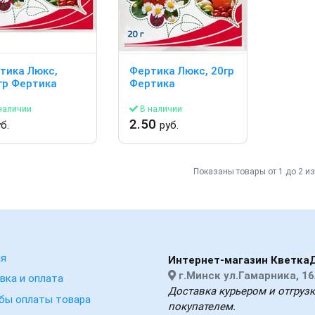
тика Люкс,
Фертика Люкс, 20гр
гр Фертика
Фертика
наличии
В наличии
2.50
б.
руб.
Показаны товары от 1 до 2 из
ая
Интернет-магазин Кветка
г.Минск ул.Гамарника, 16
вка и оплата
Доставка курьером и отгруз
бы оплаты товара
покупателем.