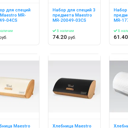
ор для специй
Набор для специй 3
Набор 
 Maestro MR-
предмета Maestro
предм
49-04CS
MR-20049-03CS
MR-17
наличии
В наличии
В нал
74.20
61.4
руб.
руб.
бница Maestro
Хлебница Maestro
Хлебн