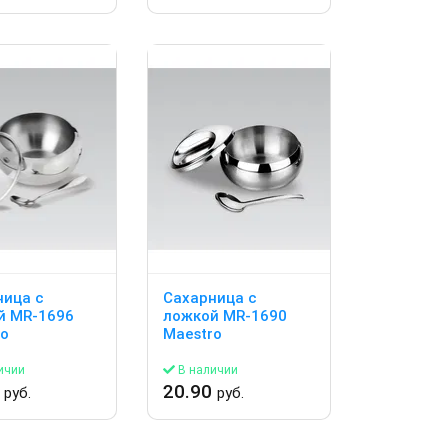
ница с
Сахарница с
й MR-1696
ложкой MR-1690
ro
Maestro
ичии
В наличии
0
20.90
руб.
руб.