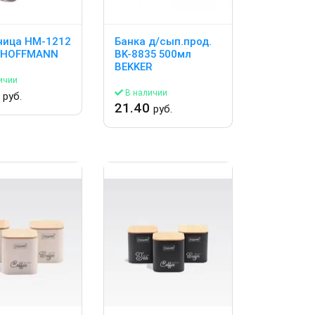
ница HM-1212
Банка д/сып.прод.
 HOFFMANN
BK-8835 500мл
BEKKER
ичии
0
В наличии
руб.
21.40
руб.