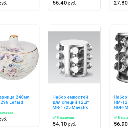
56.40
27.8
руб.
руб.
арница 240мл
Набор емкостей
Набор
-296 Lefard
для специй 12шт
HM-12
MR-1725 Maestro
HOFF
наличии
В наличии
В нал
руб.
54.10
56.9
руб.