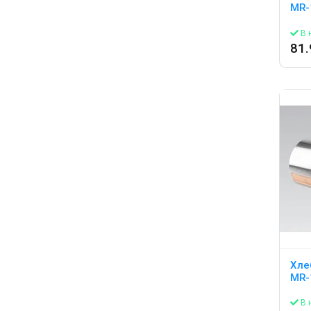
MR-
В 
81
Хле
MR-
В 