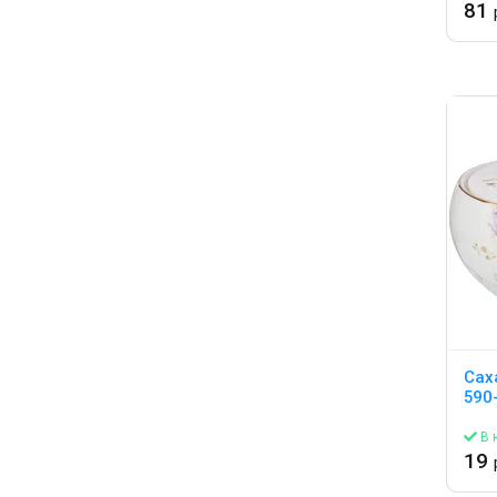
81
Сах
590
В 
19