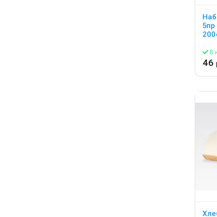
Наб
5пр
200
В 
46
Хле