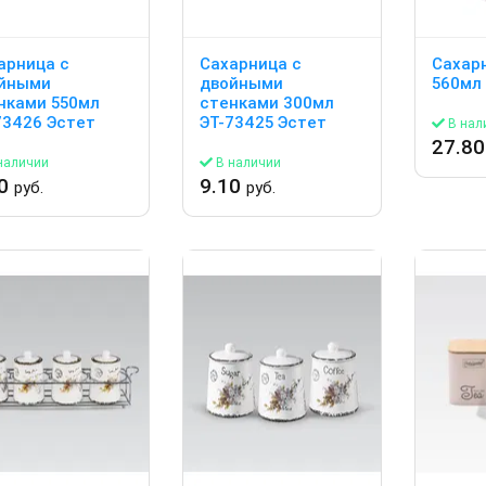
арница с
Сахарница с
Сахар
йными
двойными
560мл
нками 550мл
стенками 300мл
73426 Эстет
ЭТ-73425 Эстет
В нал
27.8
наличии
В наличии
10
9.10
руб.
руб.