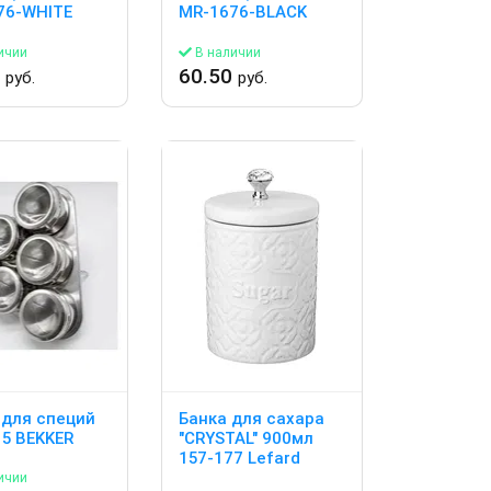
76-WHITE
MR-1676-BLACK
ичии
В наличии
0
60.50
руб.
руб.
 для специй
Банка для сахара
5 BEKKER
"CRYSTAL" 900мл
157-177 Lefard
ичии