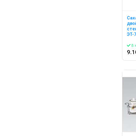
Сах
дво
сте
ЭТ-
В 
9.