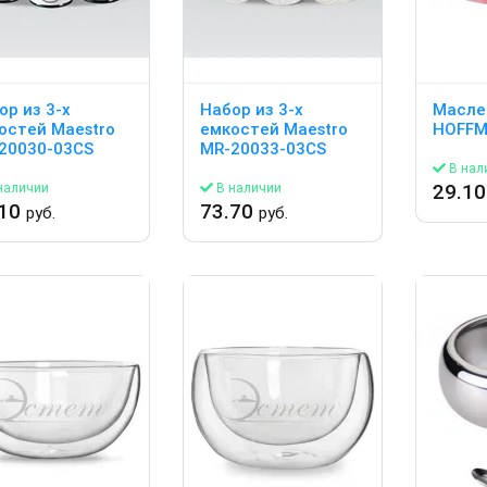
ор из 3-х
Набор из 3-х
Масле
остей Maestro
емкостей Maestro
HOFF
20030-03CS
MR-20033-03CS
В нал
29.1
наличии
В наличии
.10
73.70
руб.
руб.