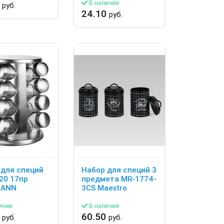
0
В наличии
руб.
24.10
руб.
 для специй
Набор для специй 3
20 17пр
предмета MR-1774-
MANN
3CS Maestro
ичии
В наличии
0
60.50
руб.
руб.