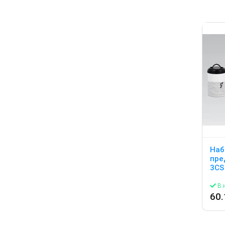
Наб
пре
3CS
В 
60