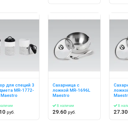
ор для специй 3
Сахарница с
Сахар
дмета MR-1772-
ложкой MR-1696L
ложко
 Maestro
Maestro
Maest
наличии
В наличии
В нал
.10
29.60
27.3
руб.
руб.