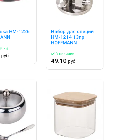
нка HM-1226
Набор для специй
MANN
HM-1214 13пр
HOFFMANN
ичии
0
В наличии
руб.
49.10
руб.