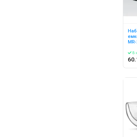
Наб
емк
MR-
В 
60