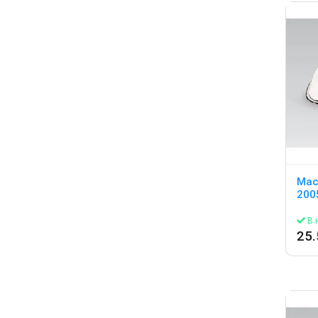
Мас
200
В 
25