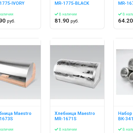
1775-IVORY
MR-1775-BLACK
MR-16
наличии
В наличии
В нал
.90
81.90
64.2
руб.
руб.
бница Maestro
Хлебница Maestro
Набор
1673S
MR-1671S
ВК-341
наличии
В наличии
В нал