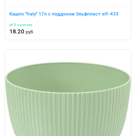
Кашпо "Italy" 17л c поддоном Эльфпласт elf-433
В наличии
18.20
руб.