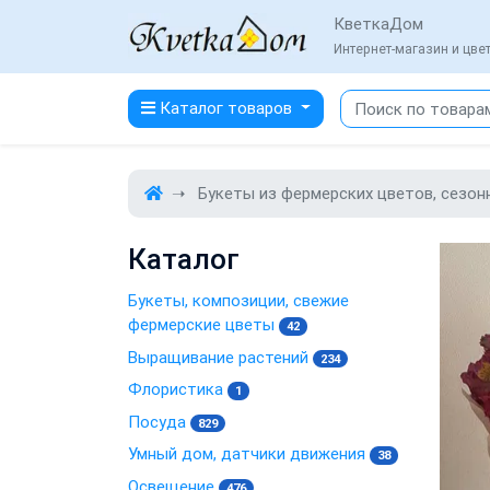
КветкаДом
Интернет-магазин и цв
Каталог товаров
Букеты из фермерских цветов, сезон
Каталог
Букеты, композиции, свежие
фермерские цветы
42
Выращивание растений
234
Флористика
1
Посуда
829
Умный дом, датчики движения
38
Освещение
476