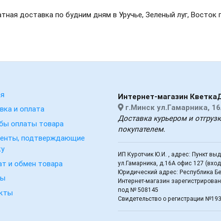
тная доставка по будним дням в Уручье, Зеленый луг, Восток 
ая
Интернет-магазин Кветка
г.Минск ул.Гамарника, 16
вка и оплата
Доставка курьером и отгруз
бы оплаты товара
покупателем.
енты, подтверждающие
ку
ИП Куротчик Ю.И. , адрес: Пункт вы
ат и обмен товара
ул.Гамарника, д.16А офис 127 (вхо
Юридический адрес: Республика Бел
вы
Интернет-магазин зарегистрирован 
под № 508145
кты
Свидетельство о регистрации №19