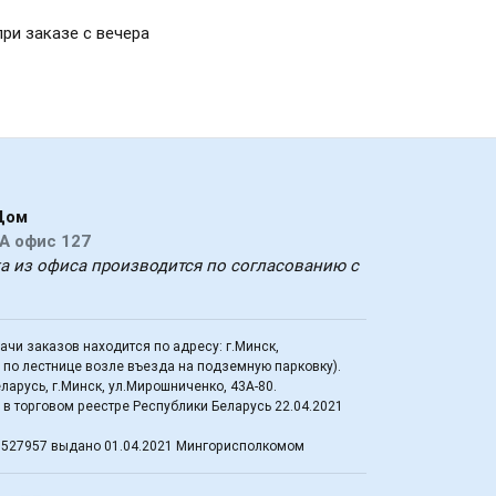
при заказе с вечера
Дом
А офис 127
ка из офиса производится по согласованию с
дачи заказов находится по адресу: г.Минск,
д по лестнице возле въезда на подземную парковку).
арусь, г.Минск, ул.Мирошниченко, 43А-80.
в торговом реестре Республики Беларусь 22.04.2021
3527957 выдано 01.04.2021 Мингорисполкомом