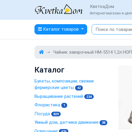
КветкаДом
Интернет-магазин и цв
Каталог товаров
Чайник заварочный HM-5514 1,2л HO
Каталог
Букеты, композиции, свежие
фермерские цветы
42
Выращивание растений
234
Флористика
1
Посуда
829
Умный дом, датчики движения
38
Освещение
476