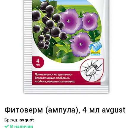
Фитоверм (ампула), 4 мл аvgust
Бренд:
аvgust
В наличии