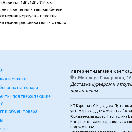
Габариты: 140х140х310 мм
Цвет свечения - теплый белый
Материал корпуса - пластик
Материал рассеивателя - стекло
ая
Интернет-магазин Кветка
г.Минск ул.Гамарника, 16
вка и оплата
Доставка курьером и отгруз
бы оплаты товара
покупателем.
енты, подтверждающие
ку
ИП Куротчик Ю.И. , адрес: Пункт вы
ат и обмен товара
ул.Гамарника, д.16А офис 127 (вхо
Юридический адрес: Республика Бел
вы
Интернет-магазин зарегистрирован 
под № 508145
кты