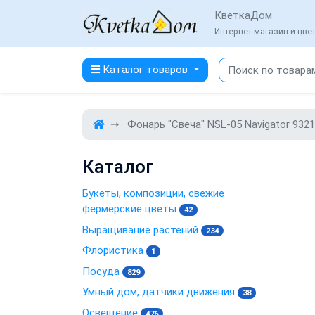
КветкаДом
Интернет-магазин и цв
Каталог товаров
Фонарь "Свеча" NSL-05 Navigator 932
Каталог
Букеты, композиции, свежие
фермерские цветы
42
Выращивание растений
234
Флористика
1
Посуда
829
Умный дом, датчики движения
38
Освещение
476