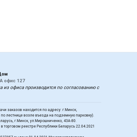
Дом
А офис 127
ка из офиса производится по согласованию с
дачи заказов находится по адресу: г.Минск,
д по лестнице возле въезда на подземную парковку).
арусь, г.Минск, ул.Мирошниченко, 43А-80.
в торговом реестре Республики Беларусь 22.04.2021