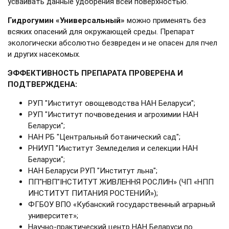
усваивать данные удобрения всей поверхностью.
Гидрогумин
«Универсальный»
можно применять без
всяких опасений для окружающей среды. Препарат
экологически абсолютно безвреден и не опасен для пчел
и других насекомых.
ЭФФЕКТИВНОСТЬ ПРЕПАРАТА ПРОВЕРЕНА И
ПОДТВЕРЖДЕНА:
РУП "Институт овощеводства НАН Беларуси";
РУП "Институт почвоведения и агрохимии НАН
Беларуси";
НАН РБ "Центральный ботанический сад";
РНИУП "Институт Земледелия и селекции НАН
Беларуси";
НАН Беларуси РУП "Институт льна";
ПП"НВП"ІНСТИТУТ ЖИВЛЕННЯ РОСЛИН» (ЧП «НПП
ИНСТИТУТ ПИТАНИЯ РОСТЕНИЙ»);
ФГБОУ ВПО «Кубанский государственный аграрный
университет»;
Научно-практический центр НАН Беларуси по