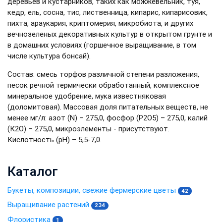
деревьев и кустарников, таких как можжевельник, туя,
кедр, ель, сосна, тис, лиственница, кипарис, кипарисовик,
пихта, араукария, криптомерия, микробиота, и других
вечнозеленых декоративных культур в открытом грунте и
в домашних условиях (горшечное выращивание, в том
числе культура бонсай).
Состав: смесь торфов различной степени разложения,
песок речной термически обработанный, комплексное
минеральное удобрение, мука известняковая
(доломитовая). Массовая доля питательных веществ, не
менее мг/л: азот (N) – 275,0, фосфор (Р2О5) – 275,0, калий
(К2О) – 275,0, микроэлементы - присутствуют.
Кислотность (рН) – 5,5-7,0.
Каталог
Букеты, композиции, свежие фермерские цветы
42
Выращивание растений
234
Флористика
1