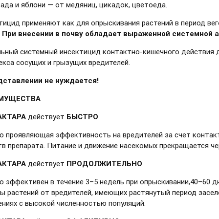
ада и яблони — от медяниц, цикадок, цветоеда.
ицид применяют как для опрыскивания растений в период веге
.
При внесении в почву обладает выраженной системной 
льный системный инсектицид контактно-кишечного действия 
екса сосущих и грызущих вредителей.
дставлении не нуждается!
МУЩЕСТВА
АКТАРА
действует
БЫСТРО
о проявляющая эффективность на вредителей за счет контакт
тв препарата. Питание и движение насекомых прекращается чер
АКТАРА
действует
ПРОДОЛЖИТЕЛЬНО
о эффективен в течение 3–5 недель при опрыскивании,40–60 дн
ы растений от вредителей, имеющих растянутый период засел
ениях с высокой численностью популяций.