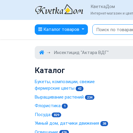
КветкаДом
Интернет-магазин и цв
Каталог товаров
Инсектицид "Актара ВДГ"
Каталог
Букеты, композиции, свежие
фермерские цветы
42
Выращивание растений
234
Флористика
1
Посуда
829
Умный дом, датчики движения
38
Освещение
476