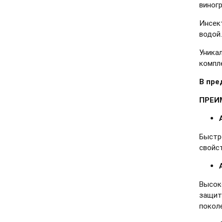
виногр
Инсект
водой
Уника
компл
В пре
ПРЕИ
Быстр
свойс
Высок
защит
покол