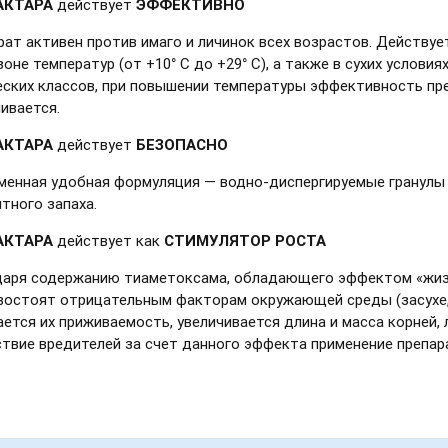
АКТАРА
действует
ЭФФЕКТИВНО
рат активен против имаго и личинок всех возрастов. Действу
оне температур (от +10° С до +29° С), а также в сухих условия
еских классов, при повышении температуры эффективность пре
ивается.
АКТАРА
действует
БЕЗОПАСНО
менная удобная формуляция — водно-диспергируемые гранулы 
тного запаха.
АКТАРА
действует как
СТИМУЛЯТОР РОСТА
даря содержанию тиаметоксама, обладающего эффектом «жизн
востоят отрицательным факторам окружающей среды (засухе, 
ется их приживаемость, увеличивается длина и масса корней,
ствие вредителей за счет данного эффекта применение препар