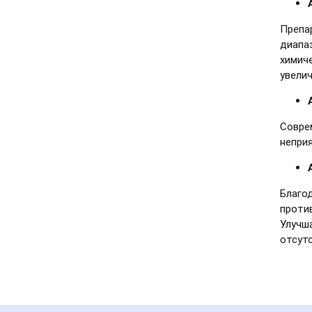
Препа
диапаз
химич
увелич
Совре
неприя
Благо
проти
Улучша
отсут