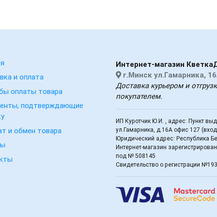
ая
Интернет-магазин Кветка
г.Минск ул.Гамарника, 16
вка и оплата
Доставка курьером и отгруз
бы оплаты товара
покупателем.
енты, подтверждающие
ку
ИП Куротчик Ю.И. , адрес: Пункт вы
ат и обмен товара
ул.Гамарника, д.16А офис 127 (вхо
Юридический адрес: Республика Бел
вы
Интернет-магазин зарегистрирован 
под № 508145
кты
Свидетельство о регистрации №19