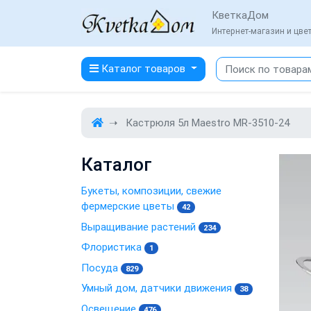
КветкаДом
Интернет-магазин и цв
Каталог товаров
Кастрюля 5л Maestro MR-3510-24
Каталог
Букеты, композиции, свежие
фермерские цветы
42
Выращивание растений
234
Флористика
1
Посуда
829
Умный дом, датчики движения
38
Освещение
476