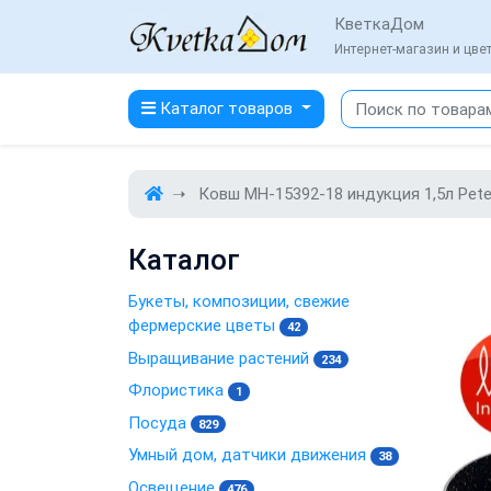
КветкаДом
Интернет-магазин и цв
Каталог товаров
Ковш MH-15392-18 индукция 1,5л Pete
Каталог
Букеты, композиции, свежие
фермерские цветы
42
Выращивание растений
234
Флористика
1
Посуда
829
Умный дом, датчики движения
38
Освещение
476