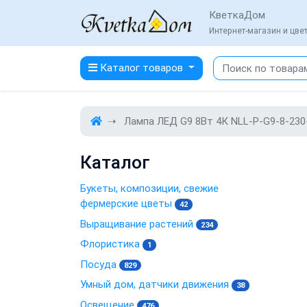
КветкаДом
Интернет-магазин и цв
Каталог товаров
Лампа ЛЕД G9 8Вт 4К NLL-P-G9-8-230-
Каталог
Букеты, композиции, свежие
фермерские цветы
42
Выращивание растений
234
Флористика
1
Посуда
829
Умный дом, датчики движения
38
Освещение
476