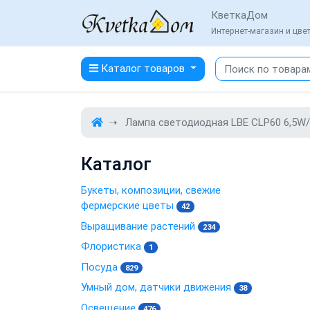
КветкаДом
Интернет-магазин и цв
Каталог товаров
Лампа светодиодная LBE CLР60 6,5W/
Каталог
Букеты, композиции, свежие
фермерские цветы
42
Выращивание растений
234
Флористика
1
Посуда
829
Умный дом, датчики движения
38
Освещение
476