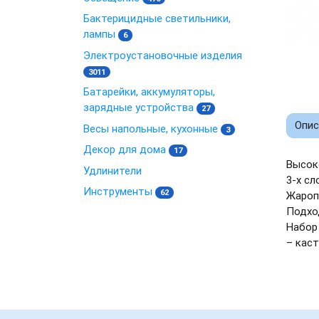
Бактерицидные светильники,
лампы
6
Электроустановочные изделия
3011
Батарейки, аккумуляторы,
зарядные устройства
27
Опис
Весы напольные, кухонные
3
Декор для дома
17
Высок
Удлинители
3-х сл
Инструменты
62
Жароп
Подхо
Набор 
– кас