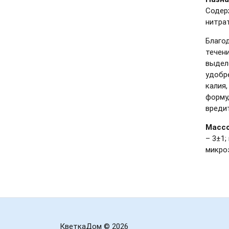
Содер
нитра
Благо
течен
выдел
удобр
калия,
форму
вреди
Массо
– 3±1;
микроэ
КветкаДом
© 2026