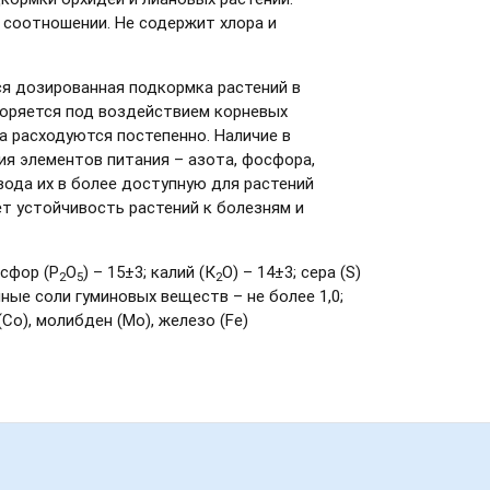
соотношении. Не содержит хлора и
я дозированная подкормка растений в
воряется под воздействием корневых
а расходуются постепенно. Наличие в
я элементов питания – азота, фосфора,
евода их в более доступную для растений
ет устойчивость растений к болезням и
осфор (Р
О
) – 15±3; калий (К
О) – 14±3; сера (S)
2
5
2
лийные соли гуминовых веществ – не более 1,0;
(Со), молибден (Мо), железо (Fе)