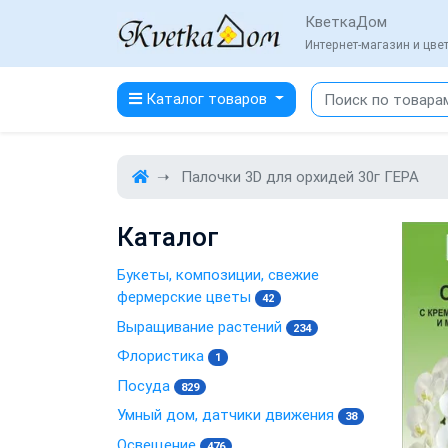
КветкаДом
Интернет-магазин и цв
Каталог товаров
Палочки 3D для орхидей 30г ГЕРА
Каталог
Букеты, композиции, свежие
фермерские цветы
42
Выращивание растений
234
Флористика
1
Посуда
829
Умный дом, датчики движения
38
Освещение
476