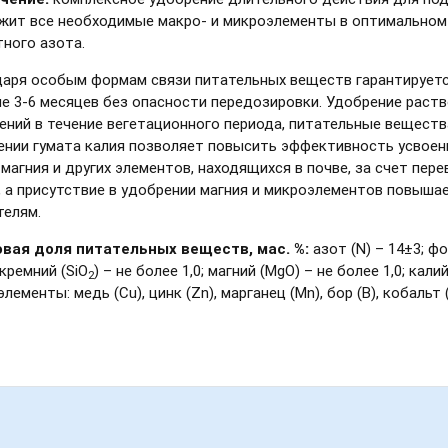
жит все необходимые макро- и микроэлементы в оптимальном 
тного азота.
даря особым формам связи питательных веществ гарантируетс
ие 3-6 месяцев без опасности передозировки. Удобрение раст
ений в течение вегетационного периода, питательные веществ
ении гумата калия позволяет повысить эффективность усвоени
 магния и других элементов, находящихся в почве, за счет пер
, а присутствие в удобрении магния и микроэлементов повыша
телям.
вая доля питательных веществ,
мас. %:
азот (N) – 14±3; ф
 кремний (SiO
) – не более 1,0; магний (MgO) – не более 1,0; ка
2
лементы: медь (Cu), цинк (Zn), марганец (Mn), бор (В), кобальт 