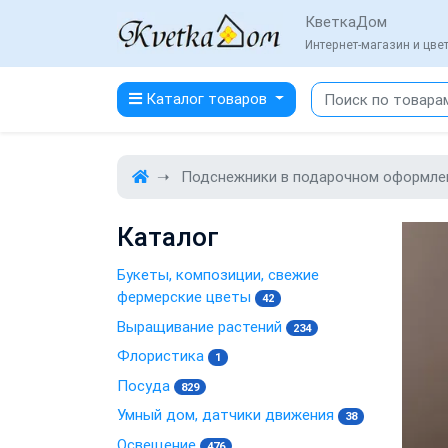
КветкаДом
Интернет-магазин и цв
Каталог товаров
Подснежники в подарочном оформле
Каталог
Букеты, композиции, свежие
фермерские цветы
42
Выращивание растений
234
Флористика
1
Посуда
829
Умный дом, датчики движения
38
Освещение
476