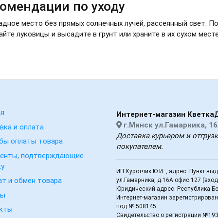
омендации по уходу
дное место без прямых солнечных лучей, рассеянный свет. По
йте луковицы и высадите в грунт или храните в их сухом месте
ая
Интернет-магазин Кветка
г.Минск ул.Гамарника, 16
вка и оплата
Доставка курьером и отгруз
бы оплаты товара
покупателем.
енты, подтверждающие
ку
ИП Куротчик Ю.И. , адрес: Пункт вы
ат и обмен товара
ул.Гамарника, д.16А офис 127 (вхо
Юридический адрес: Республика Бел
вы
Интернет-магазин зарегистрирован 
под № 508145
кты
Свидетельство о регистрации №19