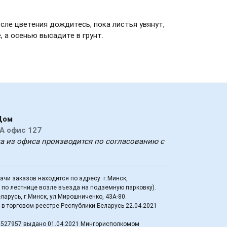
сле цветения дождитесь, пока листья увянут,
, а осенью высадите в грунт.
Дом
А офис 127
ка из офиса производится по согласованию с
дачи заказов находится по адресу: г.Минск,
д по лестнице возле въезда на подземную парковку).
арусь, г.Минск, ул.Мирошниченко, 43А-80.
в торговом реестре Республики Беларусь 22.04.2021
3527957 выдано 01.04.2021 Мингорисполкомом