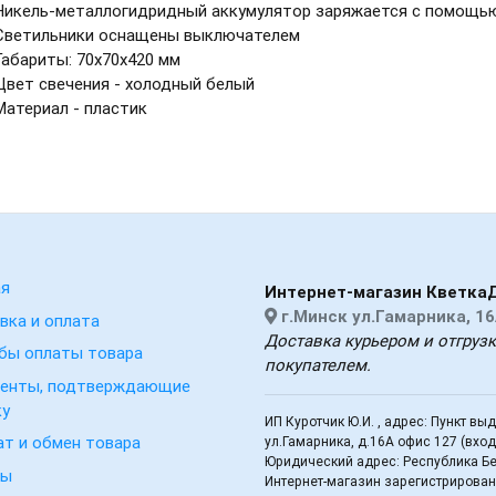
Никель-металлогидридный аккумулятор заряжается с помощью
Светильники оснащены выключателем
Габариты: 70х70х420 мм
Цвет свечения - холодный белый
Материал - пластик
ая
Интернет-магазин Кветка
г.Минск ул.Гамарника, 16
вка и оплата
Доставка курьером и отгруз
бы оплаты товара
покупателем.
енты, подтверждающие
ку
ИП Куротчик Ю.И. , адрес: Пункт вы
ат и обмен товара
ул.Гамарника, д.16А офис 127 (вхо
Юридический адрес: Республика Бел
вы
Интернет-магазин зарегистрирован 