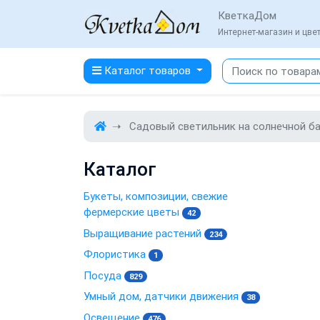
КветкаДом
Интернет-магазин и цв
Каталог товаров
Садовый светильник на солнечной ба
Каталог
Букеты, композиции, свежие
фермерские цветы
42
Выращивание растений
234
Флористика
1
Посуда
829
Умный дом, датчики движения
38
Освещение
476