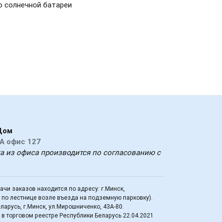
 солнечной батареи
Дом
А офис 127
ка из офиса производится по согласованию с
дачи заказов находится по адресу: г.Минск,
д по лестнице возле въезда на подземную парковку).
арусь, г.Минск, ул.Мирошниченко, 43А-80.
в торговом реестре Республики Беларусь 22.04.2021