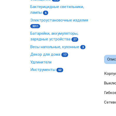
Бактерицидные светильники,
лампы
6
Электроустановочные изделия
3011
Батарейки, аккумуляторы,
зарядные устройства
27
Весы напольные, кухонные
3
Декор для дома
17
Опис
Удлинители
Инструменты
62
Корпу
Выклю
Гибко
Сетево