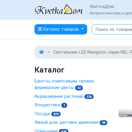
КветкаДом
Интернет-магазин и цв
Каталог товаров
Светильник LED Navigator серии NEL-P
Каталог
Букеты, композиции, свежие
фермерские цветы
42
Выращивание растений
234
Флористика
1
Посуда
829
Умный дом, датчики движения
38
Освещение
476