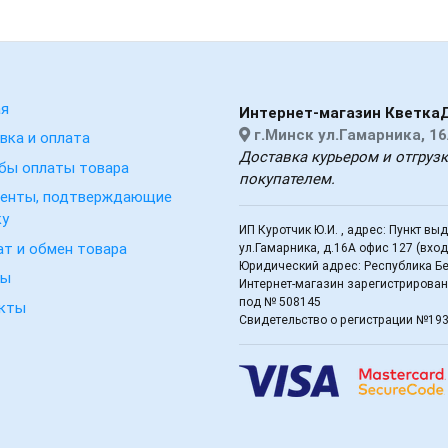
ая
Интернет-магазин Кветка
г.Минск ул.Гамарника, 16
вка и оплата
Доставка курьером и отгруз
бы оплаты товара
покупателем.
енты, подтверждающие
ку
ИП Куротчик Ю.И. , адрес: Пункт вы
ат и обмен товара
ул.Гамарника, д.16А офис 127 (вхо
Юридический адрес: Республика Бел
вы
Интернет-магазин зарегистрирован 
под № 508145
кты
Свидетельство о регистрации №19