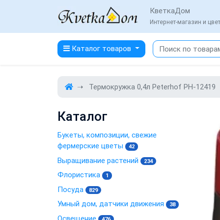
КветкаДом
Интернет-магазин и цв
Каталог товаров
Термокружка 0,4л Peterhof PH-12419
Каталог
Букеты, композиции, свежие
фермерские цветы
42
Выращивание растений
234
Флористика
1
Посуда
829
Умный дом, датчики движения
38
Освещение
476