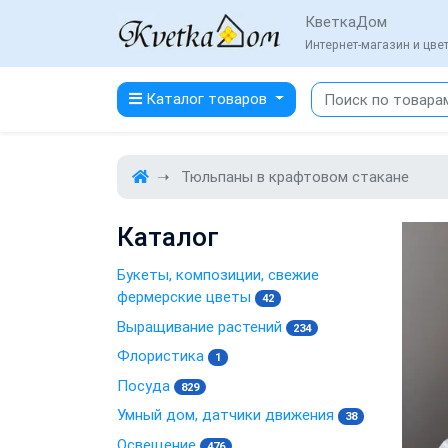
КветкаДом
Интернет-магазин и цв
Каталог товаров
Тюльпаны в крафтовом стакане
Каталог
Букеты, композиции, свежие
фермерские цветы
42
Выращивание растений
234
Флористика
1
Посуда
829
Умный дом, датчики движения
38
Освещение
476