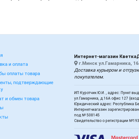
ая
Интернет-магазин Кветка
г.Минск ул.Гамарника, 16
вка и оплата
Доставка курьером и отгруз
бы оплаты товара
покупателем.
енты, подтверждающие
ку
ИП Куротчик Ю.И. , адрес: Пункт вы
ат и обмен товара
ул.Гамарника, д.16А офис 127 (вхо
Юридический адрес: Республика Бел
вы
Интернет-магазин зарегистрирован 
под № 508145
кты
Свидетельство о регистрации №19