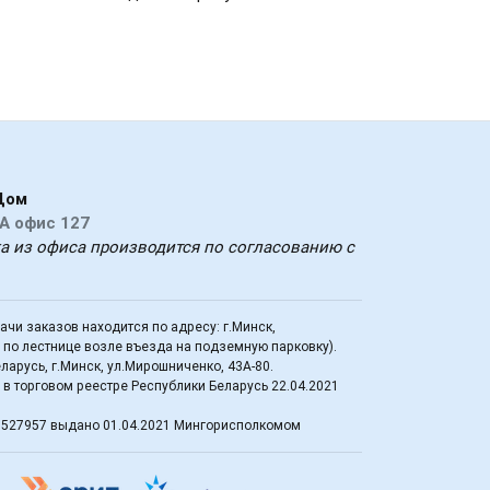
Дом
А офис 127
ка из офиса производится по согласованию с
дачи заказов находится по адресу: г.Минск,
д по лестнице возле въезда на подземную парковку).
арусь, г.Минск, ул.Мирошниченко, 43А-80.
в торговом реестре Республики Беларусь 22.04.2021
3527957 выдано 01.04.2021 Мингорисполкомом