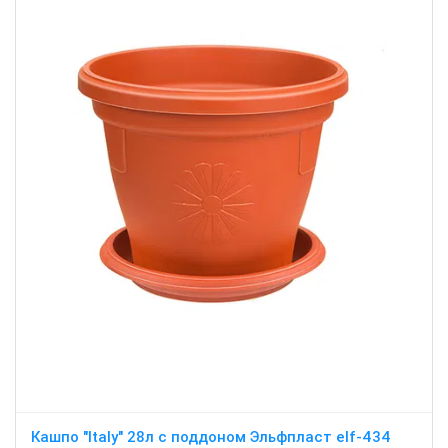
Кашпо "Italy" 28л c поддоном Эльфпласт elf-434