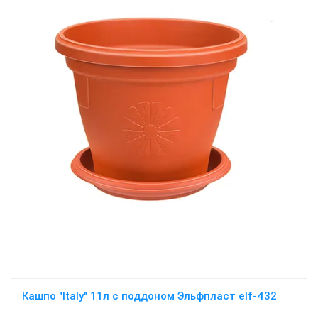
Кашпо "Italy" 11л c поддоном Эльфпласт elf-432