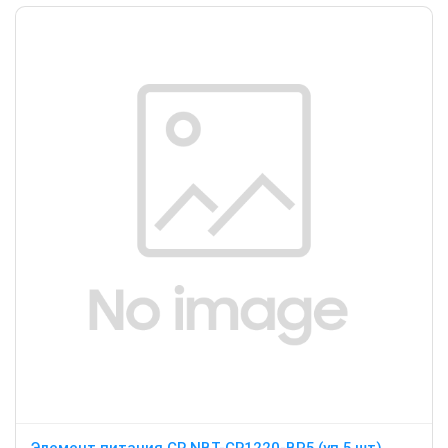
Элемент питания CR NBT-CR1220-BP5 (уп.5 шт)