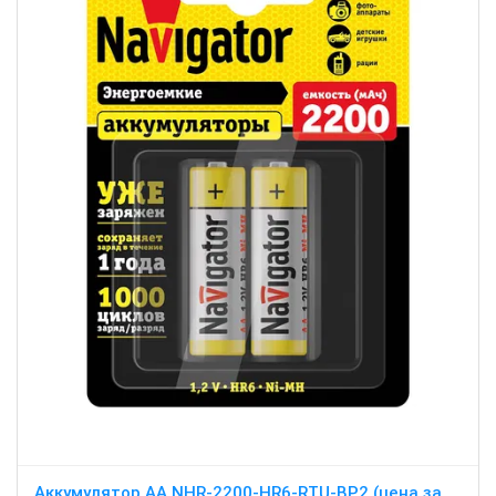
Аккумулятор АА NHR-2200-HR6-RTU-BP2 (цена за