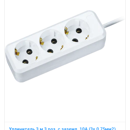
Удлинитель 3 м 3 роз. с заземл. 10А (3х 0,75мм2)